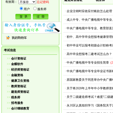
建造师资格证
税务师
有效期：
忘记密码
用户
服务师
·
企业注销时应收应付账款怎么处理
·
成人中专、中央广播电视中等专业
·
中央广播电视中等专业、教育部直
·
初中、高中学毕业想报考健康管理
·
初中毕业可以报考初级会计职称考
考试信息
·
高中毕业想报考二建考试怎么办？
>>
会计资格证
·
中央广播电视中等专业招生简章
(
>>
金蝶软件
>>
经济师资格证
·
中央广播电视中等专业毕业证书新
>>
金融资格
·
原国家教委关于同意举办中央广播
>>
健康卫生资格
>>
教师资格证
·
关于将2020年上半年中小学教师
>>
建造师资格证
·
关于二级建造师考试？难度?二级
>>
税务师
>>
招考服务
·
永川区认真组织学习《国务院关于
>>
会计继续教育