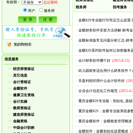
教师资格证
建造师资格
有效期：
忘记密码
税务师
招考服务
用户
服务师
·
金蝶KIS专业版打印凭证怎么设置
·
金蝶财务软件安装方法讲解-财考
·
金蝶标准版常见问题分析汇总-财
·
金蝶KIS系列软件如何让加密服
信息服务
·
会计财务软件哪个好
(2015-8-12)
>>
经济师资格证
·
幼儿园财务适合用什么财务软件？
>>
其它信息
·
非盈利组织用什么会计软件好
(201
>>
会计资格证
>>
金蝶软件
·
企业会计信息化工作规范
(2015-4-
>>
健康卫生资格
·
重庆金蝶KIS专业版：初始化_基
>>
会计实操
>>
教师资格证
·
重庆金蝶KIS：金蝶专业版系统参
>>
建造师资格证
>>
金融资格
·
重庆金蝶软件：金蝶账套管理概述
>>
中级会计职称
·
金蝶软件：金蝶初始化设置概述
(