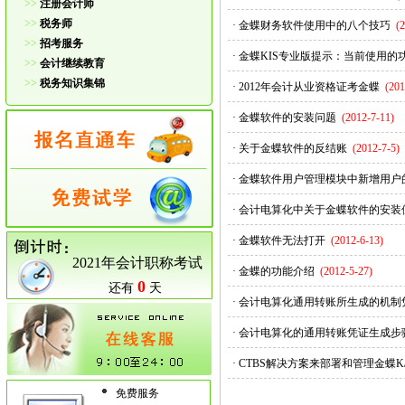
>>
注册会计师
>>
税务师
·
金蝶财务软件使用中的八个技巧
(
>>
招考服务
·
金蝶KIS专业版提示：当前使用
>>
会计继续教育
>>
税务知识集锦
·
2012年会计从业资格证考金蝶
(201
·
金蝶软件的安装问题
(2012-7-11)
·
关于金蝶软件的反结账
(2012-7-5)
·
金蝶软件用户管理模块中新增用户
·
会计电算化中关于金蝶软件的安装
·
金蝶软件无法打开
(2012-6-13)
2021年会计职称考试
·
金蝶的功能介绍
(2012-5-27)
0
还有
天
·
会计电算化通用转账所生成的机制
·
会计电算化的通用转账凭证生成步
·
CTBS解决方案来部署和管理金蝶K
免费服务