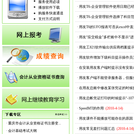
服务使用必读
·
用友T6-企业管理软件使用日期已
播放软件下载
购服务快速通道
·
用友T6-企业管理软件选择了科目
支付方式说明
·
用友T6的UFO报表可否从excel中
·
用友“应交税金”多栏账中不显示“
·
用友工821软件输出供应商档案
·
用友软件增加下级科目提示操作员
·
在安装用友客户端时提示没有安装i
·
用友客户端不能登录服务器，但服
·
在用友总账中修改某张凭证的时候
·
用友总帐凭证打印的时候提示“-10
·
SpeedMT的作用
(2010-4-14)
·
用友课件不能播放可能存在的原因
·
重庆市会计从业资格证书注册变...
·
用友常见套打问题汇总
(2010-4-14)
·
会计基础考试大纲