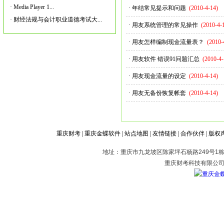
·
Media Player 1...
·
年结常见提示和问题
(2010-4-14)
·
财经法规与会计职业道德考试大...
·
用友系统管理的常见操作
(2010-4-
·
用友怎样编制现金流量表？
(2010-
·
用友软件 错误91问题汇总
(2010-4-
·
用友现金流量的设定
(2010-4-14)
·
用友无备份恢复帐套
(2010-4-14)
重庆财考
|
重庆金蝶软件
|
站点地图
|
友情链接
|
合作伙伴
|
版权
地址：重庆市九龙坡区陈家坪石杨路249号1栋2
重庆财考科技有限公