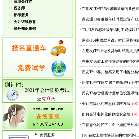
>>
注册会计师
>>
税务师
·
在用友-T3年结时账套菜单的备份
>>
招考服务
·
用友通T3标准版年结时固定资产
>>
会计继续教育
>>
税务知识集锦
·
T3-用友通标准版年结时工资模块1
·
用友(T6)中收款单设计时已经将
·
在用友(T6)中做发货单时销售人
·
在用友T6做工资模块结转的时候
·
用友T6中客户档案采用了地区分
·
用友T6中在建立10年度帐进行上年
2021年会计职称考试
·
用友T6存货档案计量单位设置浮
0
还有
天
·
会计电算化期末损益结转方法
(201
·
如何会计电算化的数据安全性
(201
·
在信息化时代下，企业如何应对风
免费服务
·
(T6)在做工资模块结转的时候报