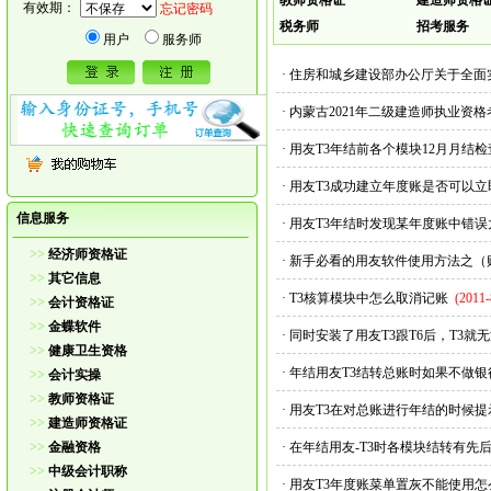
教师资格证
建造师资格
有效期：
忘记密码
税务师
招考服务
用户
服务师
·
住房和城乡建设部办公厅关于全面
·
内蒙古2021年二级建造师执业资
·
用友T3年结前各个模块12月月结
·
用友T3成功建立年度账是否可以
信息服务
·
用友T3年结时发现某年度账中错
>>
经济师资格证
·
新手必看的用友软件使用方法之（
>>
其它信息
·
T3核算模块中怎么取消记账
(2011-
>>
会计资格证
>>
金蝶软件
·
同时安装了用友T3跟T6后，T3就
>>
健康卫生资格
·
年结用友T3结转总账时如果不做
>>
会计实操
>>
教师资格证
·
用友T3在对总账进行年结的时候提
>>
建造师资格证
>>
金融资格
·
在年结用友-T3时各模块结转有先
>>
中级会计职称
·
用友T3年度账菜单置灰不能使用