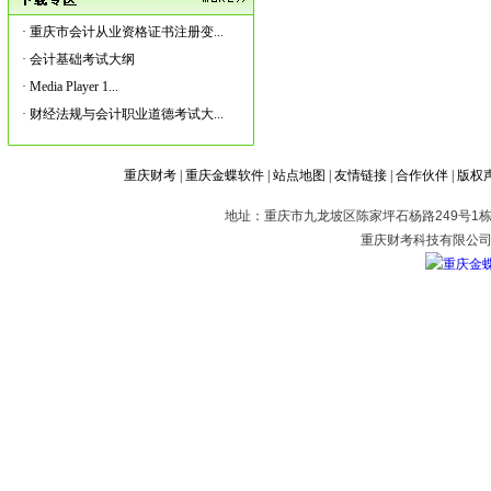
·
重庆市会计从业资格证书注册变...
·
会计基础考试大纲
·
Media Player 1...
·
财经法规与会计职业道德考试大...
重庆财考
|
重庆金蝶软件
|
站点地图
|
友情链接
|
合作伙伴
|
版权
地址：重庆市九龙坡区陈家坪石杨路249号1栋2
重庆财考科技有限公