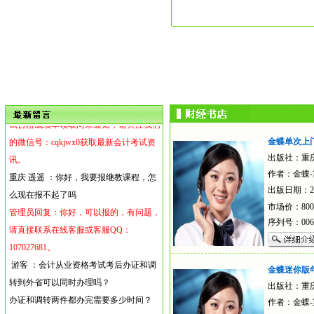
级会计，会从是2014年过的，那2015年会
从的继续教育该怎么弄呢？初会的成绩单
多久可以打印呢？
管理员回复：可联系会计证发证财政局是
否符合继续免试条件，如果不符合的话，
初级会计实务服务演示服
可以在指定继续教育网站上学习考试完成
务
或者是委托我校办理。初级会计职称的考
试合格成绩单领取尚未通知，请关注我们
金蝶单次上
的微信号：cqkjwx0获取最新会计考试资
出版社：重
讯。
作者：金蝶
重庆 遥遥
：
你好，我要报继教课程，怎
出版日期：201
么现在报不起了吗
金蝶财务软件初始化设置
市场价：800
管理员回复：你好，可以报的，有问题，
演示
序列号：006
请直接联系在线客服或客服QQ：
107027681。
游客
：
会计从业资格考试考后办证和调
金蝶迷你版
转到外省可以同时办理吗？
出版社：重
办证和调转两件都办完需要多少时间？
作者：金蝶