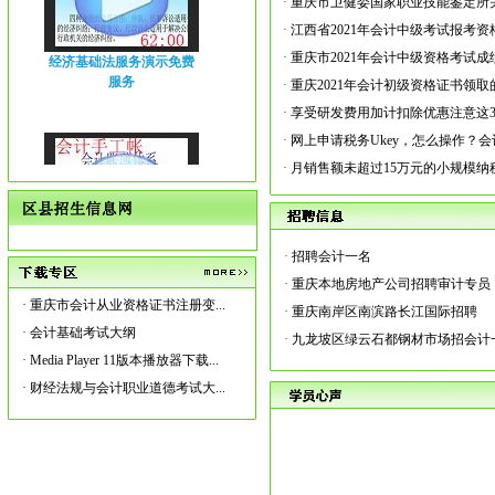
·
重庆市卫健委国家职业技能鉴定所关于20
·
江西省2021年会计中级考试报考资格
经济基础法服务演示免费
·
重庆市2021年会计中级资格考试成绩
服务
·
重庆2021年会计初级资格证书领取
·
享受研发费用加计扣除优惠注意这3项
·
网上申请税务Ukey，怎么操作？
·
月销售额未超过15万元的小规模纳税
会计实务手工帐服务演示
·
招聘会计一名
服务
·
重庆本地房地产公司招聘审计专员
·
重庆市会计从业资格证书注册变...
·
重庆南岸区南滨路长江国际招聘
·
会计基础考试大纲
·
九龙坡区绿云石都钢材市场招会计
·
Media Player 11版本播放器下载...
重庆 游客
·
财经法规与会计职业道德考试大...
：
财务费用借贷方都有，月末
怎样结转呢
初级会计职称服务演示服
管理员回复：按借贷差额进行结转。
务
重庆 游客
：
您好，我考过了2015年的初