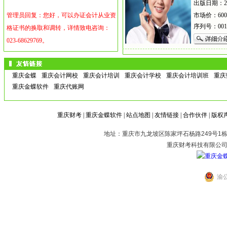
出版日期：201
用友财务软件新建帐套设
管理员回复：您好，可以办证会计从业资
市场价：600
置
序列号：001
格证书的换取和调转，详情致电咨询：
023-68629769。
游客
：
为什么公允价值模式计量的投资
性房地不需要计提减值准备？为什么同样
重庆金蝶
重庆会计网校
重庆会计培训
重庆会计学校
重庆会计培训班
重庆
以公允价值计量的可供出售金融资产要计
重庆金蝶软件
重庆代账网
提减值？ 在中国人大教材《财务会计
财经法规与会计职业道德
学》（第五版）中说，实务中可供出售金
服务
重庆财考
|
重庆金蝶软件
|
站点地图
|
友情链接
|
合作伙伴
|
版权
融资产的减值在“可供出售金融资产—公
允价值变动”中反映，而财政部四月份
地址：重庆市九龙坡区陈家坪石杨路249号1栋2
《初级会计实务》教材说，用“可供出售
重庆财考科技有限公
金资产减值准备”反映。
管理员回复：按公允价值计量且存在计提
渝公
减值准备的资产账户和按公允价值计量且
重庆会计基础服务演示服
务
不计提减值准备的账户可见《企业会计准
则》规定。
关于计提减值时使用的会计科目可以参见